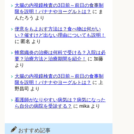
大腸の内視鏡検査の3日前～前日の食事制
限を説明！バナナやヨーグルトは？
に
ま
んたろう
より
便意をもよおす方法は？食べ物は何がい
い？催すけど出ない理由についても説明！
に
匿名
より
蜂窩織炎の治療は何科で受ける？入院は必
要？治療方法と治療期間を紹介！
に
加藤
より
大腸の内視鏡検査の3日前～前日の食事制
限を説明！バナナやヨーグルトは？
に
上
野昌司
より
看護師がなりやすい病気は？病気になった
ら自分の病院を受診する？
に
mika
より
おすすめ記事