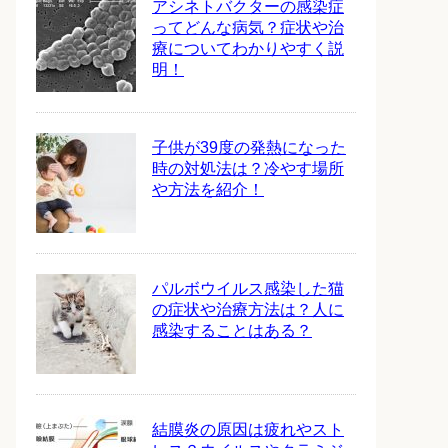
アシネトバクターの感染症
ってどんな病気？症状や治
療についてわかりやすく説
明！
子供が39度の発熱になった
時の対処法は？冷やす場所
や方法を紹介！
パルボウイルス感染した猫
の症状や治療方法は？人に
感染することはある？
結膜炎の原因は疲れやスト