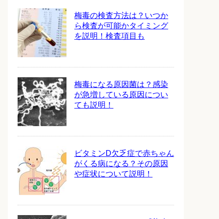
梅毒の検査方法は？いつか
ら検査が可能かタイミング
を説明！検査項目も
梅毒になる原因菌は？感染
が急増している原因につい
ても説明！
ビタミンD欠乏症で赤ちゃん
がくる病になる？その原因
や症状について説明！