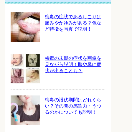
梅毒の症状であるしこりは
痛みやかゆみがある？色な
ど特徴を写真で説明！
梅毒の末期の症状を画像を
見ながら説明！脳や鼻に症
状が出ることも？
梅毒の潜伏期間はどれくら
い？その間の感染力・うつ
るのかについても説明！