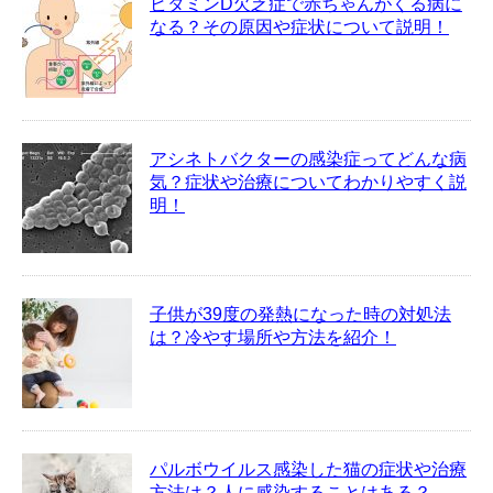
ビタミンD欠乏症で赤ちゃんがくる病に
なる？その原因や症状について説明！
アシネトバクターの感染症ってどんな病
気？症状や治療についてわかりやすく説
明！
子供が39度の発熱になった時の対処法
は？冷やす場所や方法を紹介！
パルボウイルス感染した猫の症状や治療
方法は？人に感染することはある？