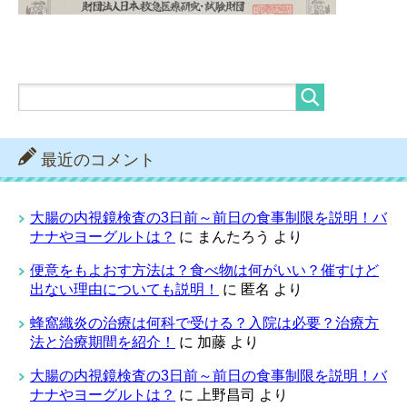
最近のコメント
大腸の内視鏡検査の3日前～前日の食事制限を説明！バ
ナナやヨーグルトは？
に
まんたろう
より
便意をもよおす方法は？食べ物は何がいい？催すけど
出ない理由についても説明！
に
匿名
より
蜂窩織炎の治療は何科で受ける？入院は必要？治療方
法と治療期間を紹介！
に
加藤
より
大腸の内視鏡検査の3日前～前日の食事制限を説明！バ
ナナやヨーグルトは？
に
上野昌司
より