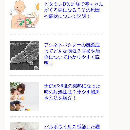
ビタミンD欠乏症で赤ちゃん
がくる病になる？その原因
や症状について説明！
アシネトバクターの感染症
ってどんな病気？症状や治
療についてわかりやすく説
明！
子供が39度の発熱になった
時の対処法は？冷やす場所
や方法を紹介！
パルボウイルス感染した猫