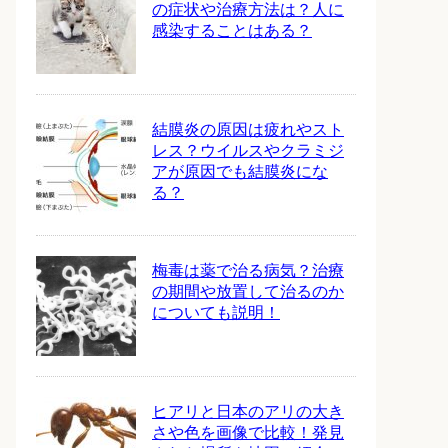
の症状や治療方法は？人に
感染することはある？
結膜炎の原因は疲れやスト
レス？ウイルスやクラミジ
アが原因でも結膜炎にな
る？
梅毒は薬で治る病気？治療
の期間や放置して治るのか
についても説明！
ヒアリと日本のアリの大き
さや色を画像で比較！発見