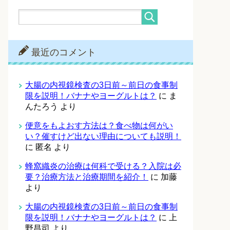
最近のコメント
大腸の内視鏡検査の3日前～前日の食事制
限を説明！バナナやヨーグルトは？
に
ま
んたろう
より
便意をもよおす方法は？食べ物は何がい
い？催すけど出ない理由についても説明！
に
匿名
より
蜂窩織炎の治療は何科で受ける？入院は必
要？治療方法と治療期間を紹介！
に
加藤
より
大腸の内視鏡検査の3日前～前日の食事制
限を説明！バナナやヨーグルトは？
に
上
野昌司
より