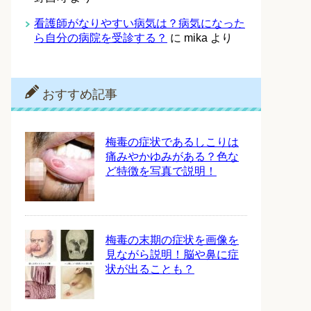
看護師がなりやすい病気は？病気になった
ら自分の病院を受診する？
に
mika
より
おすすめ記事
梅毒の症状であるしこりは
痛みやかゆみがある？色な
ど特徴を写真で説明！
梅毒の末期の症状を画像を
見ながら説明！脳や鼻に症
状が出ることも？