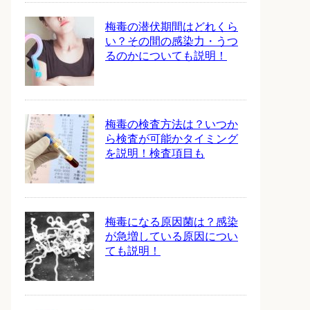
梅毒の潜伏期間はどれくら
い？その間の感染力・うつ
るのかについても説明！
梅毒の検査方法は？いつか
ら検査が可能かタイミング
を説明！検査項目も
梅毒になる原因菌は？感染
が急増している原因につい
ても説明！