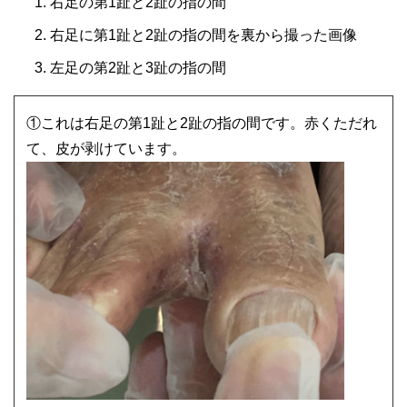
右足の第1趾と2趾の指の間
右足に第1趾と2趾の指の間を裏から撮った画像
左足の第2趾と3趾の指の間
①これは右足の第1趾と2趾の指の間です。赤くただれ
て、皮が剥けています。