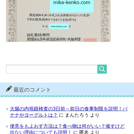
最近のコメント
大腸の内視鏡検査の3日前～前日の食事制限を説明！バ
ナナやヨーグルトは？
に
まんたろう
より
便意をもよおす方法は？食べ物は何がいい？催すけど
出ない理由についても説明！
に
匿名
より