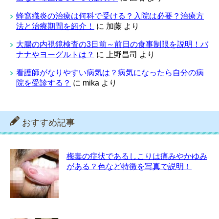
蜂窩織炎の治療は何科で受ける？入院は必要？治療方
法と治療期間を紹介！
に
加藤
より
大腸の内視鏡検査の3日前～前日の食事制限を説明！バ
ナナやヨーグルトは？
に
上野昌司
より
看護師がなりやすい病気は？病気になったら自分の病
院を受診する？
に
mika
より
おすすめ記事
梅毒の症状であるしこりは痛みやかゆみ
がある？色など特徴を写真で説明！