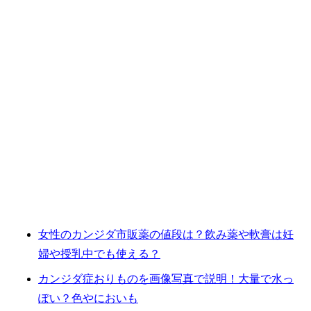
女性のカンジダ市販薬の値段は？飲み薬や軟膏は妊
婦や授乳中でも使える？
カンジダ症おりものを画像写真で説明！大量で水っ
ぽい？色やにおいも