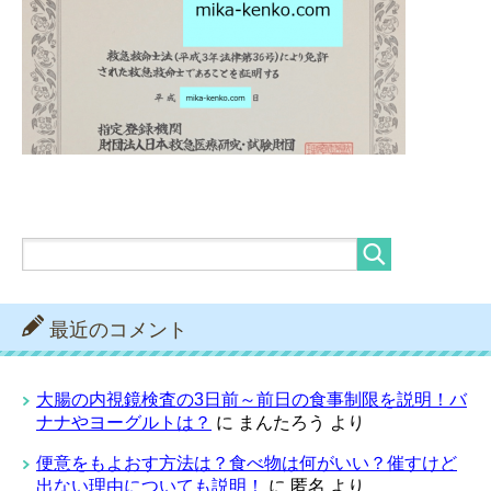
最近のコメント
大腸の内視鏡検査の3日前～前日の食事制限を説明！バ
ナナやヨーグルトは？
に
まんたろう
より
便意をもよおす方法は？食べ物は何がいい？催すけど
出ない理由についても説明！
に
匿名
より