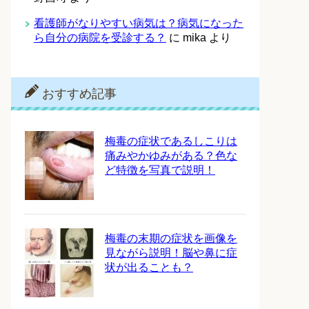
看護師がなりやすい病気は？病気になった
ら自分の病院を受診する？
に
mika
より
おすすめ記事
梅毒の症状であるしこりは
痛みやかゆみがある？色な
ど特徴を写真で説明！
梅毒の末期の症状を画像を
見ながら説明！脳や鼻に症
状が出ることも？