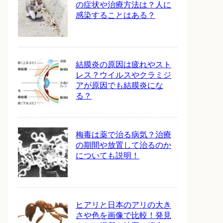
の症状や治療方法は？人に
感染することはある？
結膜炎の原因は疲れやスト
レス？ウイルスやクラミジ
アが原因でも結膜炎にな
る？
梅毒は薬で治る病気？治療
の期間や放置して治るのか
についても説明！
ヒアリと日本のアリの大き
さや色を画像で比較！発見