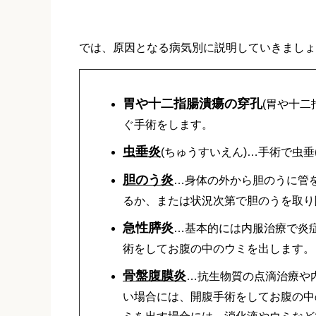
では、原因となる病気別に説明していきましょ
胃や十二指腸潰瘍の穿孔
(胃や十二
ぐ手術をします。
虫垂炎
(ちゅうすいえん)…手術で虫
胆のう炎
…身体の外から胆のうに管
るか、または状況次第で胆のうを取り
急性膵炎
…基本的には内服治療で炎
術をしてお腹の中のウミを出します。
骨盤腹膜炎
…抗生物質の点滴治療や
い場合には、開腹手術をしてお腹の中