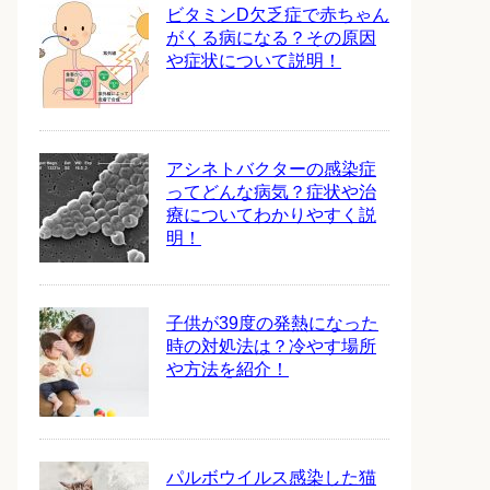
ビタミンD欠乏症で赤ちゃん
がくる病になる？その原因
や症状について説明！
アシネトバクターの感染症
ってどんな病気？症状や治
療についてわかりやすく説
明！
子供が39度の発熱になった
時の対処法は？冷やす場所
や方法を紹介！
パルボウイルス感染した猫