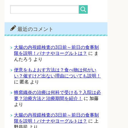
最近のコメント
大腸の内視鏡検査の3日前～前日の食事制
限を説明！バナナやヨーグルトは？
に
ま
んたろう
より
便意をもよおす方法は？食べ物は何がい
い？催すけど出ない理由についても説明！
に
匿名
より
蜂窩織炎の治療は何科で受ける？入院は必
要？治療方法と治療期間を紹介！
に
加藤
より
大腸の内視鏡検査の3日前～前日の食事制
限を説明！バナナやヨーグルトは？
に
上
野昌司
より