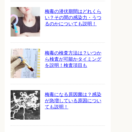
梅毒の潜伏期間はどれくら
い？その間の感染力・うつ
るのかについても説明！
梅毒の検査方法は？いつか
ら検査が可能かタイミング
を説明！検査項目も
梅毒になる原因菌は？感染
が急増している原因につい
ても説明！