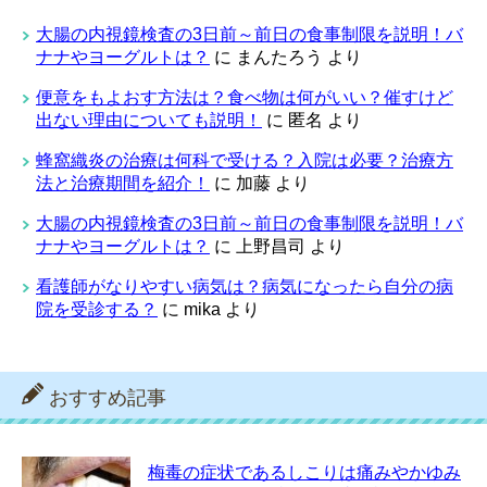
大腸の内視鏡検査の3日前～前日の食事制限を説明！バ
ナナやヨーグルトは？
に
まんたろう
より
便意をもよおす方法は？食べ物は何がいい？催すけど
出ない理由についても説明！
に
匿名
より
蜂窩織炎の治療は何科で受ける？入院は必要？治療方
法と治療期間を紹介！
に
加藤
より
大腸の内視鏡検査の3日前～前日の食事制限を説明！バ
ナナやヨーグルトは？
に
上野昌司
より
看護師がなりやすい病気は？病気になったら自分の病
院を受診する？
に
mika
より
おすすめ記事
梅毒の症状であるしこりは痛みやかゆみ