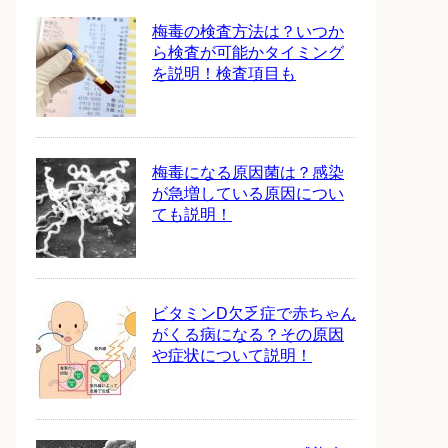
梅毒の検査方法は？いつか
ら検査が可能かタイミング
を説明！検査項目も
梅毒になる原因菌は？感染
が急増している原因につい
ても説明！
ビタミンD欠乏症で赤ちゃん
がくる病になる？その原因
や症状について説明！