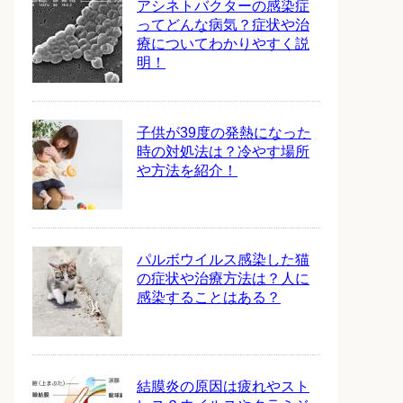
アシネトバクターの感染症
ってどんな病気？症状や治
療についてわかりやすく説
明！
子供が39度の発熱になった
時の対処法は？冷やす場所
や方法を紹介！
パルボウイルス感染した猫
の症状や治療方法は？人に
感染することはある？
結膜炎の原因は疲れやスト