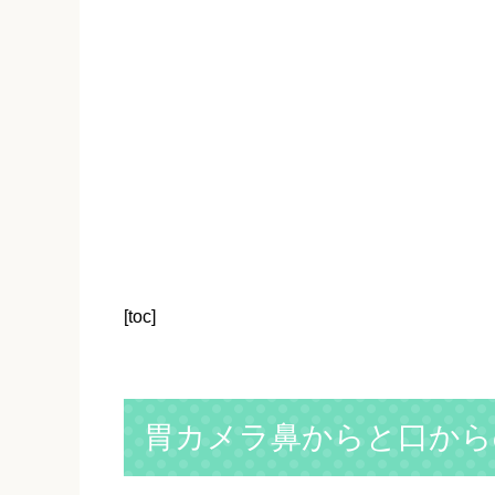
[toc]
胃カメラ鼻からと口から