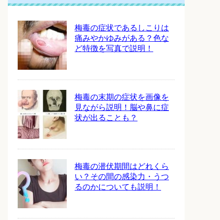
梅毒の症状であるしこりは
痛みやかゆみがある？色な
ど特徴を写真で説明！
梅毒の末期の症状を画像を
見ながら説明！脳や鼻に症
状が出ることも？
梅毒の潜伏期間はどれくら
い？その間の感染力・うつ
るのかについても説明！