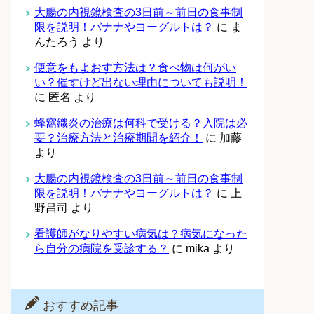
大腸の内視鏡検査の3日前～前日の食事制
限を説明！バナナやヨーグルトは？
に
ま
んたろう
より
便意をもよおす方法は？食べ物は何がい
い？催すけど出ない理由についても説明！
に
匿名
より
蜂窩織炎の治療は何科で受ける？入院は必
要？治療方法と治療期間を紹介！
に
加藤
より
大腸の内視鏡検査の3日前～前日の食事制
限を説明！バナナやヨーグルトは？
に
上
野昌司
より
看護師がなりやすい病気は？病気になった
ら自分の病院を受診する？
に
mika
より
おすすめ記事