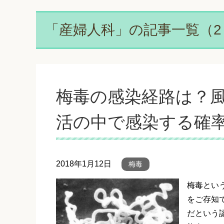
「産婦人科」の記事一覧（2 
梅毒の感染経路は？
活の中で感染する確
2018年1月12日
梅毒
梅毒とい
をご存知
だという