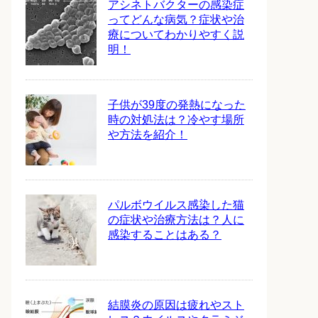
アシネトバクターの感染症
ってどんな病気？症状や治
療についてわかりやすく説
明！
子供が39度の発熱になった
時の対処法は？冷やす場所
や方法を紹介！
パルボウイルス感染した猫
の症状や治療方法は？人に
感染することはある？
結膜炎の原因は疲れやスト