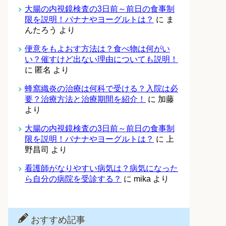
大腸の内視鏡検査の3日前～前日の食事制
限を説明！バナナやヨーグルトは？
に
ま
んたろう
より
便意をもよおす方法は？食べ物は何がい
い？催すけど出ない理由についても説明！
に
匿名
より
蜂窩織炎の治療は何科で受ける？入院は必
要？治療方法と治療期間を紹介！
に
加藤
より
大腸の内視鏡検査の3日前～前日の食事制
限を説明！バナナやヨーグルトは？
に
上
野昌司
より
看護師がなりやすい病気は？病気になった
ら自分の病院を受診する？
に
mika
より
おすすめ記事