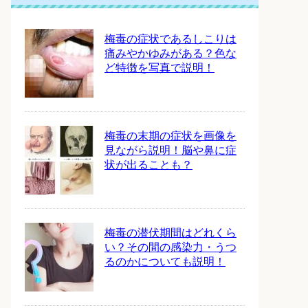
梅毒の症状であるしこりは
痛みやかゆみがある？色な
ど特徴を写真で説明！
梅毒の末期の症状を画像を
見ながら説明！脳や鼻に症
状が出ることも？
梅毒の潜伏期間はどれくら
い？その間の感染力・うつ
るのかについても説明！