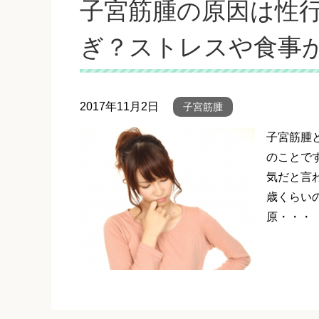
子宮筋腫の原因は性行
ぎ？ストレスや食事
2017年11月2日
子宮筋腫
子宮筋腫
のことで
気だと言わ
歳くらい
原・・・