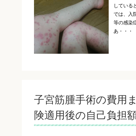
している
では、入
等の感染
あ・・・
子宮筋腫手術の費用
険適用後の自己負担