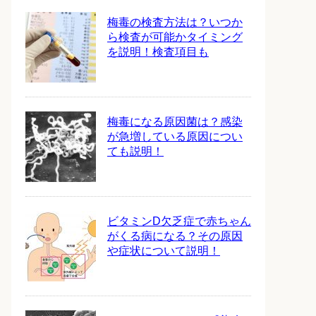
梅毒の検査方法は？いつか
ら検査が可能かタイミング
を説明！検査項目も
梅毒になる原因菌は？感染
が急増している原因につい
ても説明！
ビタミンD欠乏症で赤ちゃん
がくる病になる？その原因
や症状について説明！