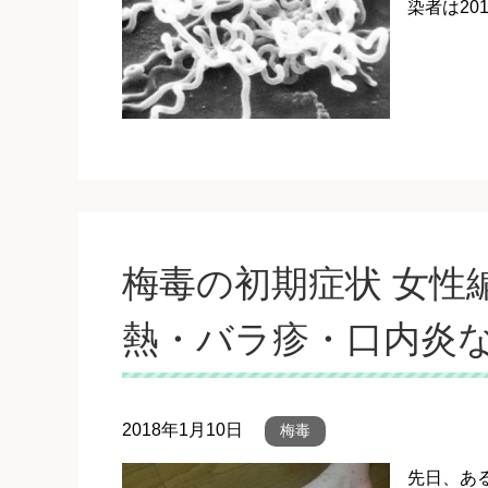
染者は20
梅毒の初期症状 女性
熱・バラ疹・口内炎
2018年1月10日
梅毒
先日、あ