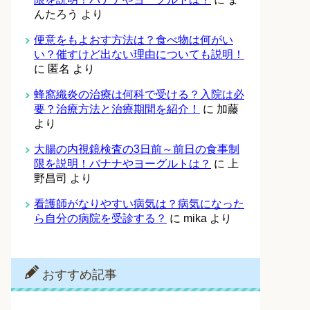
んたろう
より
便意をもよおす方法は？食べ物は何がい
い？催すけど出ない理由についても説明！
に
匿名
より
蜂窩織炎の治療は何科で受ける？入院は必
要？治療方法と治療期間を紹介！
に
加藤
より
大腸の内視鏡検査の3日前～前日の食事制
限を説明！バナナやヨーグルトは？
に
上
野昌司
より
看護師がなりやすい病気は？病気になった
ら自分の病院を受診する？
に
mika
より
おすすめ記事