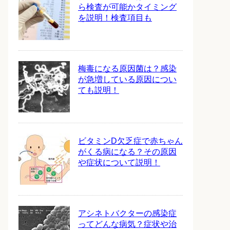
ら検査が可能かタイミング
を説明！検査項目も
梅毒になる原因菌は？感染
が急増している原因につい
ても説明！
ビタミンD欠乏症で赤ちゃん
がくる病になる？その原因
や症状について説明！
アシネトバクターの感染症
ってどんな病気？症状や治