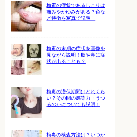
梅毒の症状であるしこりは
痛みやかゆみがある？色な
ど特徴を写真で説明！
梅毒の末期の症状を画像を
見ながら説明！脳や鼻に症
状が出ることも？
梅毒の潜伏期間はどれくら
い？その間の感染力・うつ
るのかについても説明！
梅毒の検査方法は？いつか