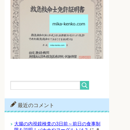
最近のコメント
大腸の内視鏡検査の3日前～前日の食事制
限を説明！バナナやヨーグルトは？
に
ま