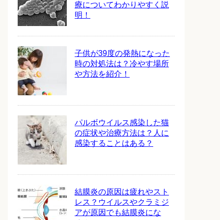
療についてわかりやすく説
明！
子供が39度の発熱になった
時の対処法は？冷やす場所
や方法を紹介！
パルボウイルス感染した猫
の症状や治療方法は？人に
感染することはある？
結膜炎の原因は疲れやスト
レス？ウイルスやクラミジ
アが原因でも結膜炎にな