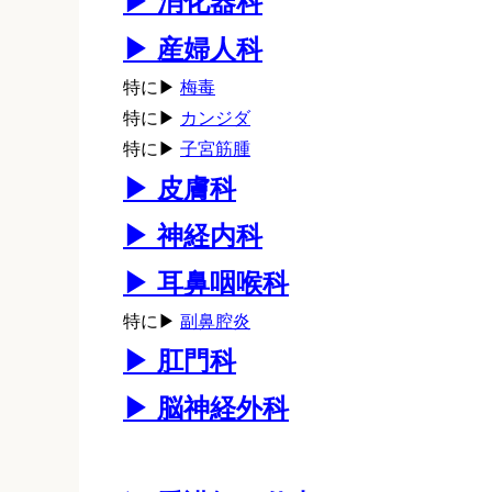
▶ 消化器科
▶ 産婦人科
特に▶
梅毒
特に▶
カンジダ
特に▶
子宮筋腫
▶ 皮膚科
▶ 神経内科
▶ 耳鼻咽喉科
特に▶
副鼻腔炎
▶ 肛門科
▶ 脳神経外科