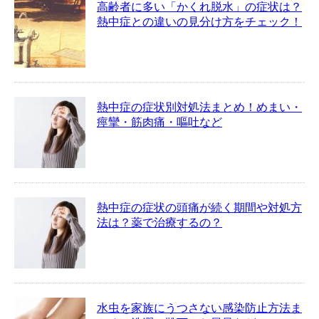
高齢者に多い「かくれ脱水」の症状は？
熱中症との違いの見分け方をチェック！
熱中症の症状別対処法まとめ！めまい・
痙攣・筋肉痛・嘔吐など
熱中症の症状の頭痛が続く期間や対処方
法は？薬で治療するの？
水虫を家族にうつさない感染防止方法ま