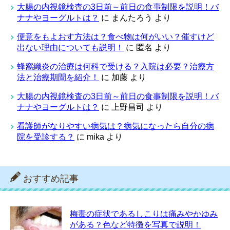
大腸の内視鏡検査の3日前～前日の食事制限を説明！バ
ナナやヨーグルトは？
に
まんたろう
より
便意をもよおす方法は？食べ物は何がいい？催すけど
出ない理由についても説明！
に
匿名
より
蜂窩織炎の治療は何科で受ける？入院は必要？治療方
法と治療期間を紹介！
に
加藤
より
大腸の内視鏡検査の3日前～前日の食事制限を説明！バ
ナナやヨーグルトは？
に
上野昌司
より
看護師がなりやすい病気は？病気になったら自分の病
院を受診する？
に
mika
より
おすすめ記事
梅毒の症状であるしこりは痛みやかゆみ
がある？色など特徴を写真で説明！