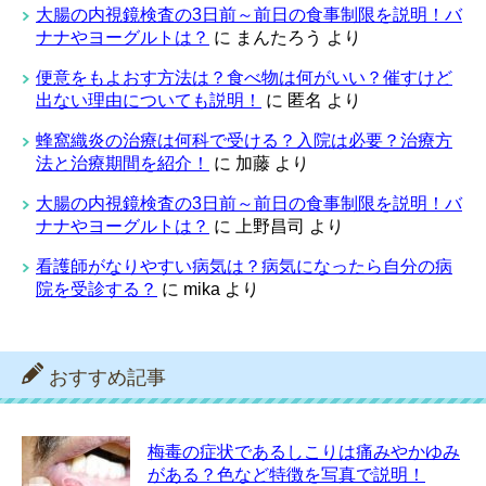
大腸の内視鏡検査の3日前～前日の食事制限を説明！バ
ナナやヨーグルトは？
に
まんたろう
より
便意をもよおす方法は？食べ物は何がいい？催すけど
出ない理由についても説明！
に
匿名
より
蜂窩織炎の治療は何科で受ける？入院は必要？治療方
法と治療期間を紹介！
に
加藤
より
大腸の内視鏡検査の3日前～前日の食事制限を説明！バ
ナナやヨーグルトは？
に
上野昌司
より
看護師がなりやすい病気は？病気になったら自分の病
院を受診する？
に
mika
より
おすすめ記事
梅毒の症状であるしこりは痛みやかゆみ
がある？色など特徴を写真で説明！