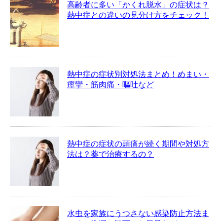
高齢者に多い「かくれ脱水」の症状は？
熱中症との違いの見分け方をチェック！
熱中症の症状別対処法まとめ！めまい・
痙攣・筋肉痛・嘔吐など
熱中症の症状の頭痛が続く期間や対処方
法は？薬で治療するの？
水虫を家族にうつさない感染防止方法ま